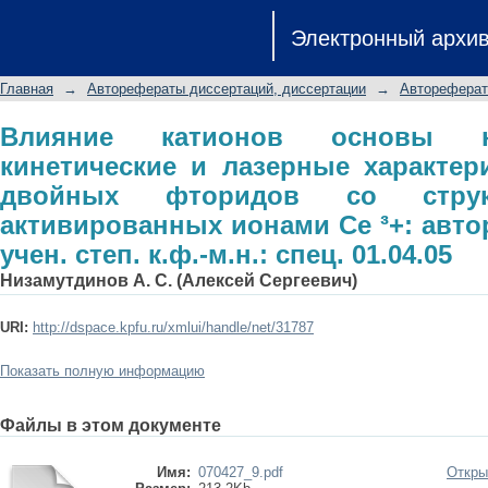
Влияние катионов основы на сп
Электронный архи
характеристики кристаллов двой
активированных ионами Cе ³+: авторе
Главная
→
Авторефераты диссертаций, диссертации
→
Автореферат
спец. 01.04.05
Влияние катионов основы н
кинетические и лазерные характер
двойных фторидов со струк
активированных ионами Cе ³+: автор
учен. степ. к.ф.-м.н.: спец. 01.04.05
Низамутдинов А. С. (Алексей Сергеевич)
URI:
http://dspace.kpfu.ru/xmlui/handle/net/31787
Показать полную информацию
Файлы в этом документе
Имя:
070427_9.pdf
Откры