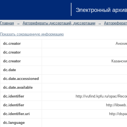
Экологическое нормирование соде
Электронный архи
отложениях Куйбышевского водохрани
03.00.16
Главная
→
Авторефераты диссертаций, диссертации
→
Автореферат
Показать сокращенную информацию
dc.creator
Анохин
dc.creator
dc.creator
Казански
dc.date
dc.date.accessioned
dc.date.available
dc.identifier
http://vufind.kpfu.ru/opac/
dc.identifier
http://libwe
dc.identifier.uri
http://dsp
dc.language