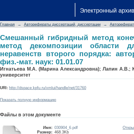
Смешанный гибридный метод коне
Электронный архи
области для вариационных неравенс
канд. физ.-мат. наук: 01.01.07
Главная
→
Авторефераты диссертаций, диссертации
→
Автореферат
Смешанный гибридный метод коне
метод декомпозиции области д
неравенств второго порядка: автор
физ.-мат. наук: 01.01.07
Игнатьева М.А. (Марина Александровна); Лапин А.В.;
университет
URI:
http://dspace.kpfu.ru/xmlui/handle/net/31760
Показать полную информацию
Файлы в этом документе
Имя:
030904_6.pdf
Откры
Размер:
468.3Kb