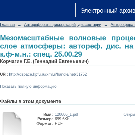
Мезомасштабные волновые проц
Электронный архи
автореф. дис. на соиск. учен. степ. к.
Главная
→
Авторефераты диссертаций, диссертации
→
Автореферат
Мезомасштабные волновые проце
слое атмосферы: автореф. дис. на 
к.ф-м.н.: спец. 25.00.29
Корчагин Г.Е. (Геннадий Евгеньевич)
URI:
http://dspace.kpfu.ru/xmlui/handle/net/31752
Показать полную информацию
Файлы в этом документе
Имя:
120606_1.pdf
Откры
Размер:
699.6Kb
Формат:
PDF