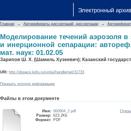
Моделирование течений аэрозоля
Электронный архи
сепарации: автореф. дис. ... д-ра физ.
Главная
→
Авторефераты диссертаций, диссертации
→
Автореферат
Моделирование течений аэрозоля в 
и инерционной сепарации: автореф. д
мат. наук: 01.02.05
Зарипов Ш. Х. (Шамиль Хузеевич); Казанский государ
URI:
http://dspace.kpfu.ru/xmlui/handle/net/31733
Показать полную информацию
Файлы в этом документе
Имя:
060904_2.pdf
Откры
Размер:
623.2Kb
Формат:
PDF