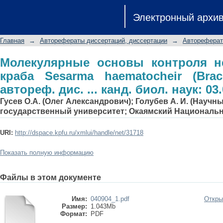
Молекулярные основы контроля
Электронный архи
haematocheir (Brachyura: Grapsida
03.00.04: 03.00.08
Главная
→
Авторефераты диссертаций, диссертации
→
Автореферат
Молекулярные основы контроля не
краба Sesarma haematocheir (Brach
автореф. дис. ... канд. биол. наук: 03.
Гусев О.А. (Олег Александрович); Голубев А. И. (Научн
государственный университет; Окаямский Националь
URI:
http://dspace.kpfu.ru/xmlui/handle/net/31718
Показать полную информацию
Файлы в этом документе
Имя:
040904_1.pdf
Откры
Размер:
1.043Mb
Формат:
PDF