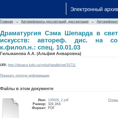
Драматургия Сэма Шепарда в свете 
Электронный архи
на соиск. учен. степ. к.филол.н.: спец
Главная
→
Авторефераты диссертаций, диссертации
→
Автореферат
Драматургия Сэма Шепарда в свет
искусств: автореф. дис. на со
к.филол.н.: спец. 10.01.03
Гильманова А.А. (Альфия Анваровна)
URI:
http://dspace.kpfu.ru/xmlui/handle/net/31711
Показать полную информацию
Файлы в этом документе
Имя:
140606_2.pdf
Откры
Размер:
324.1Kb
Формат:
PDF