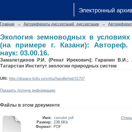
Экология земноводных в условиях б
Электронный архи
Автореф. дис... канд. биол. наук: 03.0
Главная
→
Авторефераты диссертаций, диссертации
→
Автореферат
Экология земноводных в условиях
(на примере г. Казани): Автореф. 
наук: 03.00.16.
Замалетдинов Р.И. (Ренат Ирекович); Гаранин В.И.;
Татарстан Институт экологии природных систем
URI:
http://dspace.kpfu.ru/xmlui/handle/net/31707
Показать полную информацию
Файлы в этом документе
Имя:
zamalet.pdf
Откры
Размер:
238.6Kb
Формат:
PDF