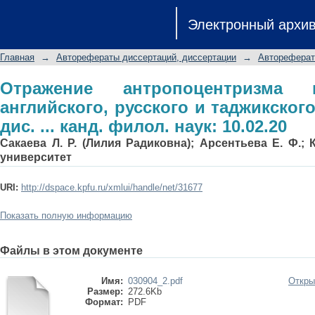
Отражение антропоцентризма во 
Электронный архи
таджикского языков: автореф. дис. ...
Главная
→
Авторефераты диссертаций, диссертации
→
Автореферат
Отражение антропоцентризма 
английского, русского и таджикског
дис. ... канд. филол. наук: 10.02.20
Сакаева Л. Р. (Лилия Радиковна); Арсентьева Е. Ф.;
университет
URI:
http://dspace.kpfu.ru/xmlui/handle/net/31677
Показать полную информацию
Файлы в этом документе
Имя:
030904_2.pdf
Откры
Размер:
272.6Kb
Формат:
PDF