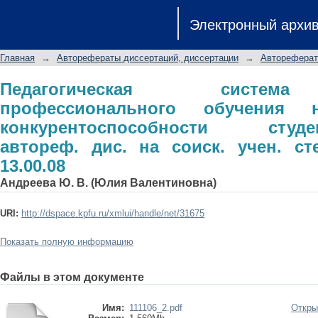
Педагогическая система ориент
Электронный архи
саморазвитие конкурентоспособност
на соиск. учен. степ. д.пед.н.: спец. 1
Главная
→
Авторефераты диссертаций, диссертации
→
Автореферат
Педагогическая систем
профессионального обучения 
конкурентоспособности студент
автореф. дис. на соиск. учен. сте
13.00.08
Андреева Ю. В. (Юлия Валентиновна)
URI:
http://dspace.kpfu.ru/xmlui/handle/net/31675
Показать полную информацию
Файлы в этом документе
Имя:
111106_2.pdf
Откры