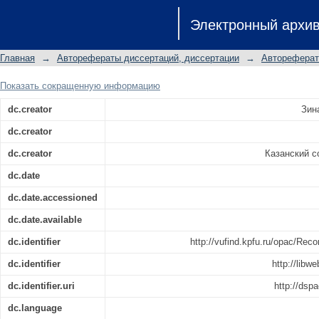
Влияние зон биологического диско
Электронный архи
психическое здоровье подростков:
19.00.01
Главная
→
Авторефераты диссертаций, диссертации
→
Автореферат
Показать сокращенную информацию
dc.creator
Зин
dc.creator
dc.creator
Казанский с
dc.date
dc.date.accessioned
dc.date.available
dc.identifier
http://vufind.kpfu.ru/opac/
dc.identifier
http://libw
dc.identifier.uri
http://dsp
dc.language