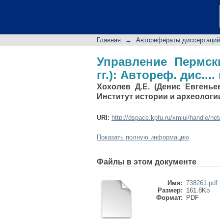
Управление Пермским 
ист. наук: 07.00.02
Главная
→
Авторефераты диссертаций
Управление Пермск
гг.): Автореф. дис....
Хохолев Д.Е. (Денис Евгенье
Институт истории и археологи
URI:
http://dspace.kpfu.ru/xmlui/handle/ne
Показать полную информацию
Файлы в этом документе
Имя:
738261.pdf
Размер:
161.8Kb
Формат:
PDF