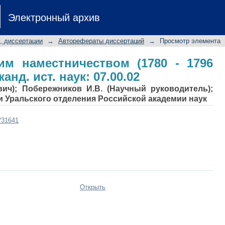
наместничеством (1780 - 1796 гг.): А
Электронный архив
, диссертации
→
Авторефераты диссертаций
→
Просмотр элемента
им наместничеством (1780 - 1796
 канд. ист. наук: 07.00.02
вич); Побережников И.В. (Научный руководитель);
и Уральского отделения Российской академии наук
t/31641
Открыть