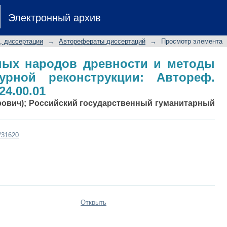
чных народов древности и мето
Электронный архив
кции: Автореф. дис.... д-ра ист. наук
, диссертации
→
Авторефераты диссертаций
→
Просмотр элемента
ых народов древности и методы
турной реконструкции: Автореф.
:24.00.01
дрович); Российский государственный гуманитарный
t/31620
Открыть