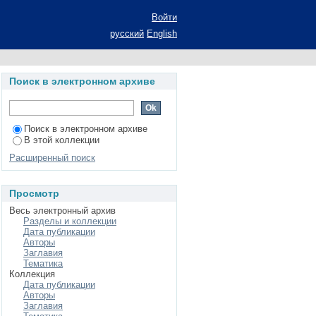
ды его историко-
Войти
:24.00.01
русский
English
Поиск в электронном архиве
Поиск в электронном архиве
В этой коллекции
Расширенный поиск
Просмотр
Весь электронный архив
Разделы и коллекции
Дата публикации
Авторы
Заглавия
Тематика
Коллекция
Дата публикации
Авторы
Заглавия