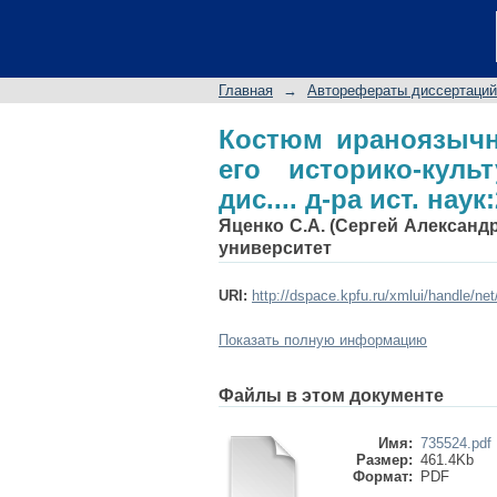
Костюм ираноязы
культурной реконстру
Главная
→
Авторефераты диссертаций
Костюм ираноязычн
его историко-куль
дис.... д-ра ист. наук
Яценко С.А. (Сергей Алексан
университет
URI:
http://dspace.kpfu.ru/xmlui/handle/ne
Показать полную информацию
Файлы в этом документе
Имя:
735524.pdf
Размер:
461.4Kb
Формат:
PDF