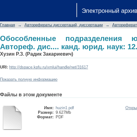
Обособленные подразделения юрид
Электронный архи
юрид. наук: 12.00.03
Главная
→
Авторефераты диссертаций, диссертации
→
Автореферат
Обособленные подразделения ю
Автореф. дис.... канд. юрид. наук: 12
Хузин Р.З. (Радик Закариевич)
URI:
http://dspace.kpfu.ru/xmlui/handle/net/31617
Показать полную информацию
Файлы в этом документе
Имя:
huzin1.pdf
Откры
Размер:
9.627Mb
Формат:
PDF