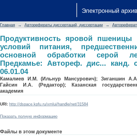
Продуктивность яровой пшеницы
Электронный архи
предшественников и приемов осно
Предкамье: Автореф. дис... канд. с.-х.
Главная
→
Авторефераты диссертаций, диссертации
→
Автореферат
Продуктивность яровой пшеницы 
условий питания, предшествен
основной обработки серой 
Предкамье: Автореф. дис... канд. с.
06.01.04
Камалиев И.М. (Ильнур Мансурович); Зиганшин А.А
Гайсин И.А. (Редактор); Казанская государствен
академия
URI:
http://dspace.kpfu.ru/xmlui/handle/net/31584
Показать полную информацию
Файлы в этом документе