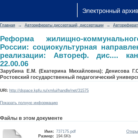
Реформа жилищно-коммунального 
Электронный архи
направленность и факторы реализаци
22.00.06
Главная
→
Авторефераты диссертаций, диссертации
→
Автореферат
Реформа жилищно-коммунально
России: социокультурная направл
реализации: Автореф. дис.... ка
22.00.06
Зарубина Е.М. (Екатерина Михайловна); Денисова Г.
Ростовский государственный педагогический универс
URI:
http://dspace.kpfu.ru/xmlui/handle/net/31575
Показать полную информацию
Файлы в этом документе
Имя:
737175.pdf
Откры
Размер:
194.6Kb