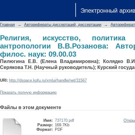
Религия, искусство, политика в ф
Электронный архи
Автореф. дис.... канд. филос. наук: 0
Главная
→
Авторефераты диссертаций, диссертации
→
Автореферат
Религия, искусство, политик
антропологии В.В.Розанова: Автор
филос. наук: 09.00.03
Пилюгина Е.В. (Елена Владимировна); Колядко В.И
Серякова Т.Н. (Научный руководитель); Курский госу
URI:
http://dspace.kpfu.ru/xmlui/handle/net/31567
Показать полную информацию
Файлы в этом документе
Имя:
737170.pdf
Откры
Размер:
169.7Kb
Формат:
PDF