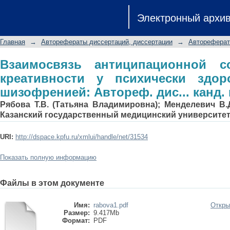
Взаимосвязь антиципационной 
Электронный архи
психически здоровых и больных шиз
наук
Главная
→
Авторефераты диссертаций, диссертации
→
Автореферат
Взаимосвязь антиципационной с
креативности у психически здо
шизофренией: Автореф. дис... канд. 
Рябова Т.В. (Татьяна Владимировна); Менделевич В.
Казанский государственный медицинский университе
URI:
http://dspace.kpfu.ru/xmlui/handle/net/31534
Показать полную информацию
Файлы в этом документе
Имя:
rabova1.pdf
Откры
Размер:
9.417Mb
Формат:
PDF