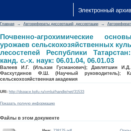
Почвенно-агрохимические 
Электронный архи
сельскохозяйственных культур в
Татарстан: Автореф. дис.... канд. с.-х.
Главная
→
Авторефераты диссертаций, диссертации
→
Автореферат
Почвенно-агрохимические осно
урожаев сельскохозяйственных куль
лесостепей Республики Татарстан:
канд. с.-х. наук: 06.01.04, 06.01.03
Валеев И.Г. (Ильхам Гусманович); Давлятшин И.Д.
Фасхутдинов Ф.Ш. (Научный руководитель); Ка
сельскохозяйственная академия
URI:
http://dspace.kpfu.ru/xmlui/handle/net/31533
Показать полную информацию
Файлы в этом документе
Имя:
738175.pdf
Откры