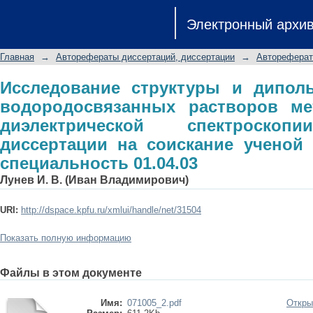
Исследование структуры и дипол
Электронный архи
растворов методом временной
автореферат диссертации на со
Главная
→
Авторефераты диссертаций, диссертации
→
Автореферат
специальность 01.04.03
Исследование структуры и дипол
водородосвязанных растворов м
диэлектрической спектроскоп
диссертации на соискание ученой с
специальность 01.04.03
Лунев И. В. (Иван Владимирович)
URI:
http://dspace.kpfu.ru/xmlui/handle/net/31504
Показать полную информацию
Файлы в этом документе
Имя:
071005_2.pdf
Откры