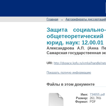
Защита социально
анализ: Автореф. дис.
Главная
→
Авторефераты диссертаций
Защита социально
общетеоретический
юрид. наук: 12.00.01
Александрова А.П. (Анна Пе
Самарская государственная э
URI:
http://dspace.kpfu.ru/xmlui/handle/ne
Показать полную информацию
Файлы в этом документе
Имя:
734655.pdf
Размер:
261.7Kb
Формат:
PDF