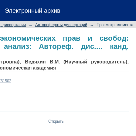
-экономических прав и свобод: 
Электронный архив
... канд. юрид. наук: 12.00.01
, диссертации
→
Авторефераты диссертаций
→
Просмотр элемента
-экономических прав и свобод:
 анализ: Автореф. дис.... канд.
тровна); Ведяхин В.М. (Научный руководитель);
кономическая академия
t/31502
Открыть