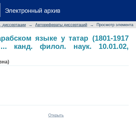
рабском языке у татар (1801-1917 гг
Электронный архив
.01.02, 10.01.06
, диссертации
→
Авторефераты диссертаций
→
Просмотр элемента
арабском языке у татар (1801-1917
.... канд. филол. наук. 10.01.02,
вна)
Открыть