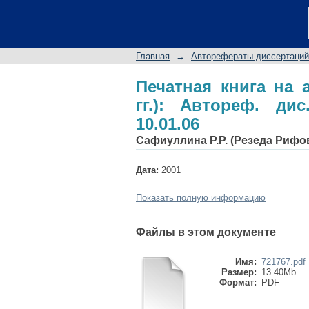
Печатная книга на а
канд. филол. наук. 10
Главная
→
Авторефераты диссертаций
Печатная книга на 
гг.): Автореф. дис
10.01.06
Сафиуллина Р.Р. (Резеда Рифо
Дата:
2001
Показать полную информацию
Файлы в этом документе
Имя:
721767.pdf
Размер:
13.40Mb
Формат:
PDF