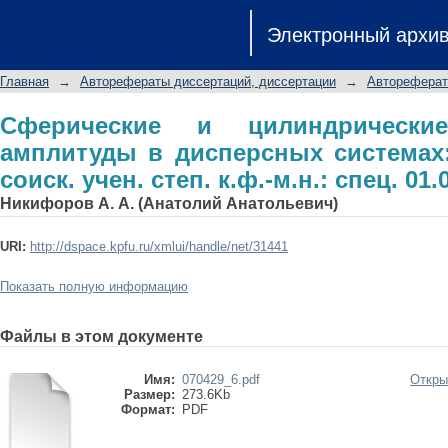
Сферические и цилиндрические 
Электронный архи
системах: автореф. дис. на соиск. учен
Главная
→
Авторефераты диссертаций, диссертации
→
Автореферат
Сферические и цилиндрическ
амплитуды в дисперсных системах:
соиск. учен. степ. к.ф.-м.н.: спец. 01.
Никифоров А. А. (Анатолий Анатольевич)
URI:
http://dspace.kpfu.ru/xmlui/handle/net/31441
Показать полную информацию
Файлы в этом документе
Имя:
070429_6.pdf
Откры
Размер:
273.6Kb
Формат:
PDF