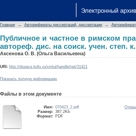
Публичное и частное в римском пр
Электронный архи
соиск. учен. степ. к.ю.н.: спец. 12.00.
Главная
→
Авторефераты диссертаций, диссертации
→
Автореферат
Публичное и частное в римском прав
автореф. дис. на соиск. учен. степ. к.
Аксенова О. В. (Ольга Васильевна)
URI:
http://dspace.kpfu.ru/xmlui/handle/net/31421
Показать полную информацию
Файлы в этом документе
Имя:
070423_2.pdf
Откры
Размер:
387.2Kb
Формат:
PDF