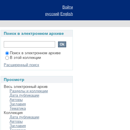
 для установления
Войти
: автореф. дис. на
русский
English
Поиск в электронном архиве
Поиск в электронном архиве
В этой коллекции
Расширенный поиск
Просмотр
Весь электронный архив
Разделы и коллекции
Дата публикации
Авторы
Заглавия
Тематика
Коллекция
Дата публикации
Авторы
Заглавия