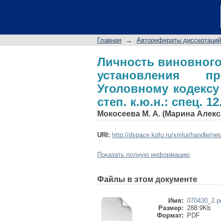
Личность виновно
пределов ответств
соиск. учен. степ. к.ю
Главная
→
Авторефераты диссертаций
Личность виновного
установления п
Уголовному кодексу 
степ. к.ю.н.: спец. 12
Мокосеева М. А. (Марина Алек
URI:
http://dspace.kpfu.ru/xmlui/handle/ne
Показать полную информацию
Файлы в этом документе
Имя:
070430_2.p
Размер:
288.9Kb
Формат:
PDF