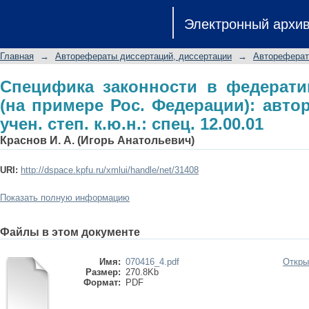
Специфика законности в федерат
Электронный архи
Федерации): автореф. дис. на соиск. у
Главная
→
Авторефераты диссертаций, диссертации
→
Автореферат
Специфика законности в федерати
(на примере Рос. Федерации): автор
учен. степ. к.ю.н.: спец. 12.00.01
Краснов И. А. (Игорь Анатольевич)
URI:
http://dspace.kpfu.ru/xmlui/handle/net/31408
Показать полную информацию
Файлы в этом документе
Имя:
070416_4.pdf
Откры
Размер:
270.8Kb
Формат:
PDF