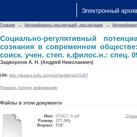
Социально-регулятивный пот
Электронный архи
современном обществе: автореф. дис.
09.00.11
Главная
→
Авторефераты диссертаций, диссертации
→
Автореферат
Социально-регулятивный потенци
сознания в современном обществе:
соиск. учен. степ. к.филос.н.: спец. 0
Задворнов А. Н. (Андрей Николаевич)
URI:
http://dspace.kpfu.ru/xmlui/handle/net/31407
Показать полную информацию
Файлы в этом документе
Имя:
070427_6.pdf
Откры
Размер:
277.2Kb
Формат:
PDF