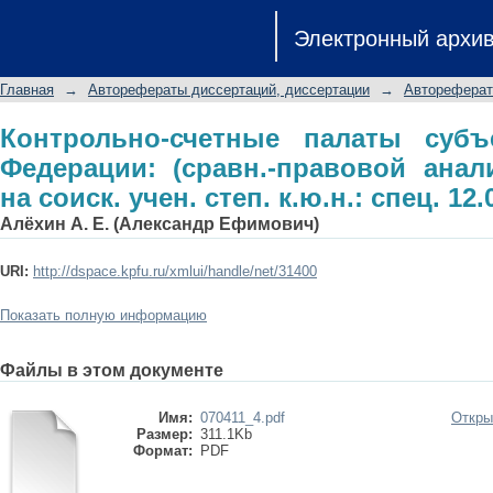
Контрольно-счетные палаты субъе
Электронный архи
правовой анализ): автореф. дис. на со
Главная
→
Авторефераты диссертаций, диссертации
→
Автореферат
Контрольно-счетные палаты субъ
Федерации: (сравн.-правовой анали
на соиск. учен. степ. к.ю.н.: спец. 12.
Алёхин А. Е. (Александр Ефимович)
URI:
http://dspace.kpfu.ru/xmlui/handle/net/31400
Показать полную информацию
Файлы в этом документе
Имя:
070411_4.pdf
Откры
Размер:
311.1Kb
Формат:
PDF