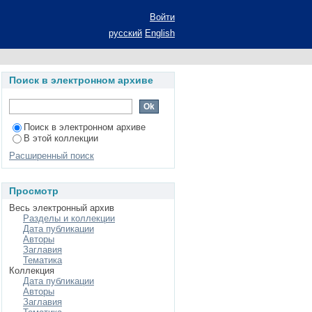
инных препаратов с
Войти
 учен. степ. к.х.н.:
русский
English
Поиск в электронном архиве
Поиск в электронном архиве
В этой коллекции
Расширенный поиск
Просмотр
Весь электронный архив
Разделы и коллекции
Дата публикации
Авторы
Заглавия
Тематика
Коллекция
Дата публикации
Авторы
Заглавия