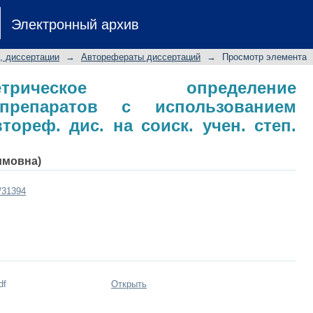
трическое определение антигистам
Электронный архив
ента СВ-1-М: автореф. дис. на соиск.
, диссертации
→
Авторефераты диссертаций
→
Просмотр элемента
ометрическое определение
 препаратов с использованием
тореф. дис. на соиск. учен. степ.
имовна)
t/31394
df
Открыть