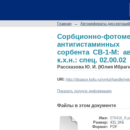
Сорбционно-фотоме
использованием сорб
спец. 02.00.02
Главная
→
Авторефераты диссертаций
Сорбционно-фот
антигистаминных
сорбента СВ-1-М: ав
к.х.н.: спец. 02.00.02
Рассказова Ю. И. (Юлия Ибраг
URI:
http://dspace.kpfu.ru/xmlui/handle/ne
Показать полную информацию
Файлы в этом документе
Имя:
070416_8.p
Размер:
431.1Kb
Формат:
PDF