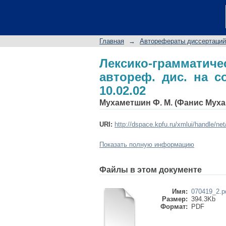
Лексико-грамматичес
учен. степ. к.филол.н
Главная
→
Авторефераты диссертаций
Лексико-грамматич
автореф. дис. на со
10.02.02
Мухаметшин Ф. М. (Фанис Муха
URI:
http://dspace.kpfu.ru/xmlui/handle/ne
Показать полную информацию
Файлы в этом документе
Имя:
070419_2.p
Размер:
394.3Kb
Формат:
PDF