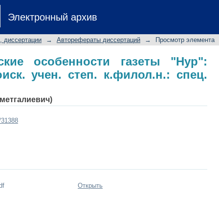
кие особенности газеты "Нур": авт
Электронный архив
.: спец. 10.02.02
, диссертации
→
Авторефераты диссертаций
→
Просмотр элемента
еские особенности газеты "Нур":
иск. учен. степ. к.филол.н.: спец.
метгалиевич)
t/31388
df
Открыть