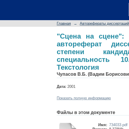
"Сцена на сцене": 
на соискание ученой
10.01.08 - Теория ли
Главная
→
Авторефераты диссертаций
"Сцена на сцене":
автореферат дис
степени кандид
специальность 1
Текстология
Чупасов В.Б. (Вадим Борисови
Дата:
2001
Показать полную информацию
Файлы в этом документе
Имя:
734033.pdf