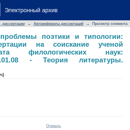
проблемы поэтики и типологии: авто
Электронный архив
 степени кандидата филологических
тературы. Текстология
, диссертации
→
Авторефераты диссертаций
→
Просмотр элемента
 проблемы поэтики и типологии:
сертации на соискание ученой
ата филологических наук:
0.01.08 - Теория литературы.
ч)
Открыть