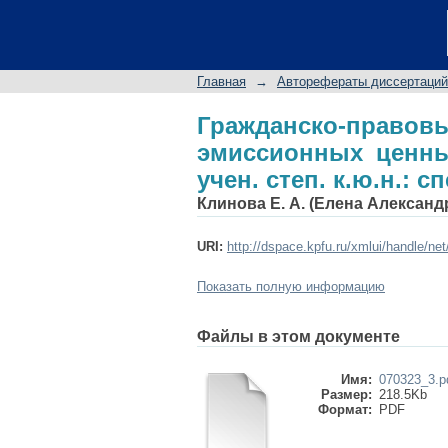
Гражданско-правов
автореф. дис. на соис
Главная
→
Авторефераты диссертаций
Гражданско-прав
эмиссионных ценных
учен. степ. к.ю.н.: сп
Клинова Е. А. (Елена Александ
URI:
http://dspace.kpfu.ru/xmlui/handle/ne
Показать полную информацию
Файлы в этом документе
Имя:
070323_3.p
Размер:
218.5Kb
Формат:
PDF