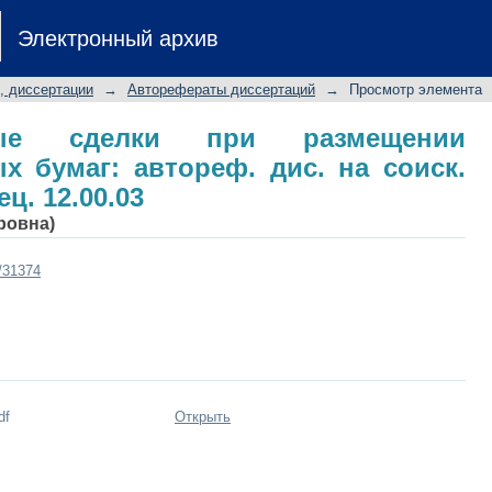
ые сделки при размещении эмиссио
Электронный архив
к. учен. степ. к.ю.н.: спец. 12.00.03
, диссертации
→
Авторефераты диссертаций
→
Просмотр элемента
овые сделки при размещении
 бумаг: автореф. дис. на соиск.
ец. 12.00.03
ровна)
t/31374
df
Открыть