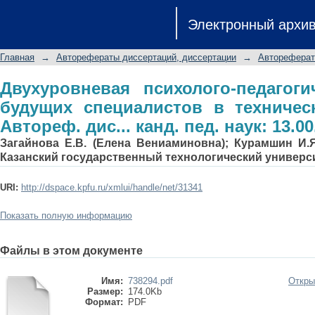
Двухуровневая психолого-педагогич
Электронный архи
в техническом университете: Автореф.
Главная
→
Авторефераты диссертаций, диссертации
→
Автореферат
Двухуровневая психолого-педагоги
будущих специалистов в техничес
Автореф. дис... канд. пед. наук: 13.00
Загайнова Е.В. (Елена Вениаминовна); Курамшин И.Я
Казанский государственный технологический универс
URI:
http://dspace.kpfu.ru/xmlui/handle/net/31341
Показать полную информацию
Файлы в этом документе
Имя:
738294.pdf
Откры
Размер:
174.0Kb
Формат:
PDF