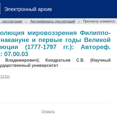
волюция мировоззрения Филиппо-
Электронный архив
годы Великой Французской революц
. ист. наук: 07.00.03
, диссертации
→
Авторефераты диссертаций
→
Просмотр элемента
олюция мировоззрения Филиппо-
 накануне и первые годы Великой
юции (1777-1797 гг.): Автореф.
: 07.00.03
в Владимирович); Кондратьев С.В. (Научный
сударственный университет
t/31333
Открыть