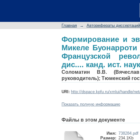
Формирование и э
накануне и первые 
Автореф. дис.... канд
Главная
→
Авторефераты диссертаций
Формирование и эв
Микеле Буонарроти
Французской револ
дис.... канд. ист. наук
Соломатин В.В. (Вячесла
руководитель); Тюменский го
URI:
http://dspace.kpfu.ru/xmlui/handle/ne
Показать полную информацию
Файлы в этом документе
Имя:
738284.pdf
Размер:
234.1Kb