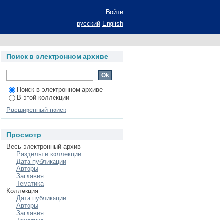
Микеле Буонарроти
Войти
ии (1777-1797 гг.):
русский
English
Поиск в электронном архиве
Поиск в электронном архиве
В этой коллекции
Расширенный поиск
Просмотр
Весь электронный архив
Разделы и коллекции
Дата публикации
Авторы
Заглавия
Тематика
Коллекция
Дата публикации
Авторы
Заглавия