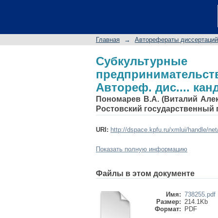
Субкультурные 
(социологический ана
Главная
→
Авторефераты диссертаций
Субкультурн
предпринимательст
Автореф. дис.... канд
Пономарев В.А. (Виталий Але
Ростовский государственный 
URI:
http://dspace.kpfu.ru/xmlui/handle/ne
Показать полную информацию
Файлы в этом документе
Имя:
738255.pdf
Размер:
214.1Kb
Формат:
PDF