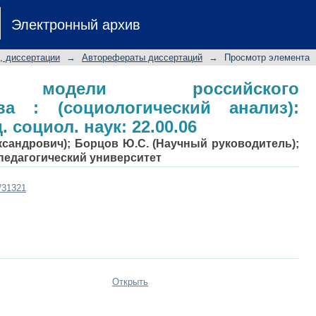
модели российского предпр
Электронный архив
лиз): Автореф. дис.... канд. социол. 
, диссертации
→
Авторефераты диссертаций
→
Просмотр элемента
ые модели российского
ва : (социологический анализ):
. социол. наук: 22.00.06
ксандрович); Борцов Ю.С. (Научный руководитель);
педагогический университет
t/31321
Открыть