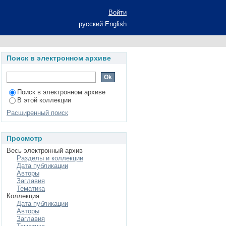
инимательства :
Войти
наук: 22.00.06
русский
English
Поиск в электронном архиве
Поиск в электронном архиве
В этой коллекции
Расширенный поиск
Просмотр
Весь электронный архив
Разделы и коллекции
Дата публикации
Авторы
Заглавия
Тематика
Коллекция
Дата публикации
Авторы
Заглавия