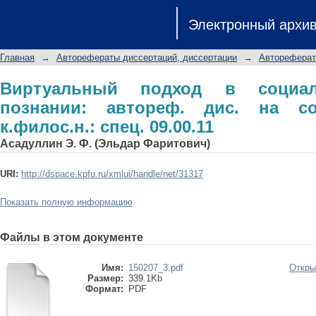
Виртуальный подход в социально-ис
Электронный архи
соиск. учен. степ. к.филос.н.: спец. 0
Главная
→
Авторефераты диссертаций, диссертации
→
Автореферат
Виртуальный подход в социаль
познании: автореф. дис. на со
к.филос.н.: спец. 09.00.11
Асадуллин Э. Ф. (Эльдар Фаритович)
URI:
http://dspace.kpfu.ru/xmlui/handle/net/31317
Показать полную информацию
Файлы в этом документе
Имя:
150207_3.pdf
Откры
Размер:
339.1Kb
Формат:
PDF