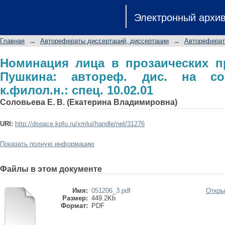
Номинация лица в прозаических про
Электронный архи
на соиск. учен. степ. к.филол.н.: спец
Главная
→
Авторефераты диссертаций, диссертации
→
Автореферат
Номинация лица в прозаических п
Пушкина: автореф. дис. на сои
к.филол.н.: спец. 10.02.01
Соловьева Е. В. (Екатерина Владимировна)
URI:
http://dspace.kpfu.ru/xmlui/handle/net/31276
Показать полную информацию
Файлы в этом документе
Имя:
051206_3.pdf
Откры
Размер:
449.2Kb
Формат:
PDF