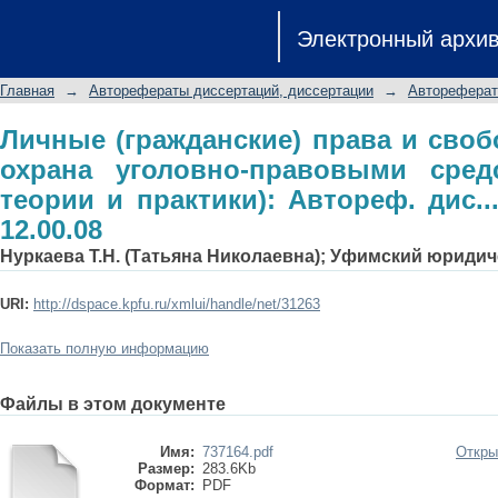
Личные (гражданские) права и св
Электронный архи
правовыми средствами: (вопросы те
юрид. наук: 12.00.08
Главная
→
Авторефераты диссертаций, диссертации
→
Автореферат
Личные (гражданские) права и своб
охрана уголовно-правовыми сред
теории и практики): Автореф. дис...
12.00.08
Нуркаева Т.Н. (Татьяна Николаевна); Уфимский юриди
URI:
http://dspace.kpfu.ru/xmlui/handle/net/31263
Показать полную информацию
Файлы в этом документе
Имя:
737164.pdf
Откры
Размер:
283.6Kb
Формат:
PDF