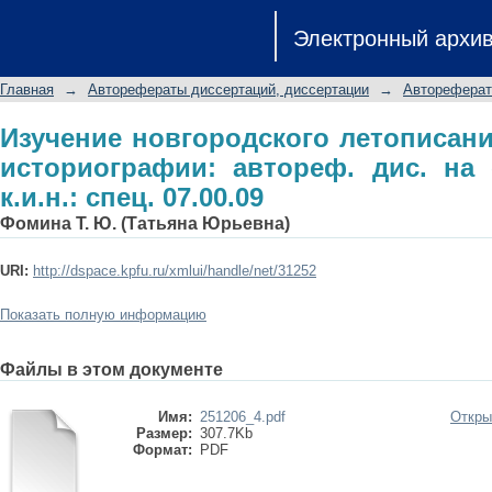
Изучение новгородского летопис
Электронный архи
автореф. дис. на соиск. учен. степ. к.
Главная
→
Авторефераты диссертаций, диссертации
→
Автореферат
Изучение новгородского летописани
историографии: автореф. дис. на с
к.и.н.: спец. 07.00.09
Фомина Т. Ю. (Татьяна Юрьевна)
URI:
http://dspace.kpfu.ru/xmlui/handle/net/31252
Показать полную информацию
Файлы в этом документе
Имя:
251206_4.pdf
Откры
Размер:
307.7Kb
Формат:
PDF