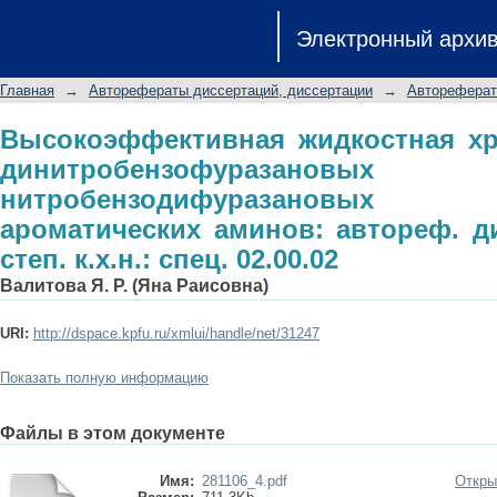
Высокоэффективная жидк
Электронный архи
динитробензофуразановых и ни
ароматических аминов: автореф. ди
Главная
→
Авторефераты диссертаций, диссертации
→
Автореферат
02.00.02
Высокоэффективная жидкостная хр
динитробензофура
нитробензодифуразановых
ароматических аминов: автореф. ди
степ. к.х.н.: спец. 02.00.02
Валитова Я. Р. (Яна Раисовна)
URI:
http://dspace.kpfu.ru/xmlui/handle/net/31247
Показать полную информацию
Файлы в этом документе
Имя:
281106_4.pdf
Откры