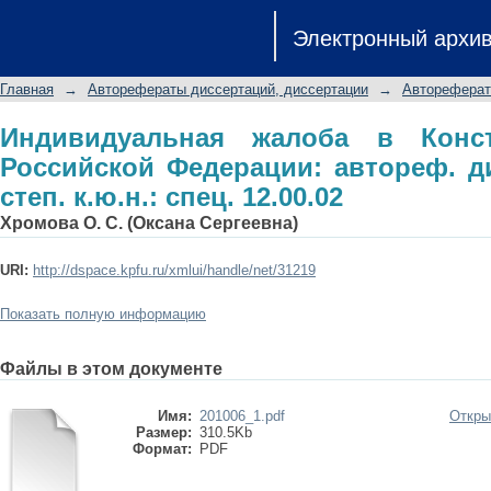
Индивидуальная жалоба в Консти
Электронный архи
автореф. дис. на соиск. учен. степ. к.
Главная
→
Авторефераты диссертаций, диссертации
→
Автореферат
Индивидуальная жалоба в Конс
Российской Федерации: автореф. ди
степ. к.ю.н.: спец. 12.00.02
Хромова О. С. (Оксана Сергеевна)
URI:
http://dspace.kpfu.ru/xmlui/handle/net/31219
Показать полную информацию
Файлы в этом документе
Имя:
201006_1.pdf
Откры
Размер:
310.5Kb
Формат:
PDF