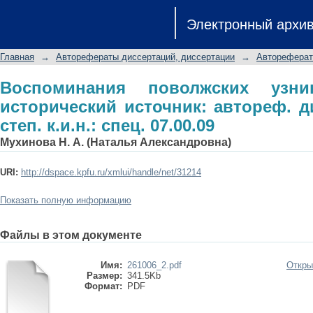
Воспоминания поволжских узнико
Электронный архи
автореф. дис. на соиск. учен. степ. к.
Главная
→
Авторефераты диссертаций, диссертации
→
Автореферат
Воспоминания поволжских узн
исторический источник: автореф. ди
степ. к.и.н.: спец. 07.00.09
Мухинова Н. А. (Наталья Александровна)
URI:
http://dspace.kpfu.ru/xmlui/handle/net/31214
Показать полную информацию
Файлы в этом документе
Имя:
261006_2.pdf
Откры
Размер:
341.5Kb
Формат:
PDF