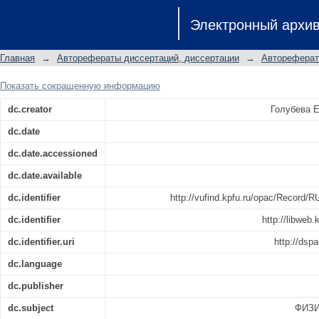
Геометрия оснащённых подмного
Электронный архи
метрической связности: автореф. дис
01.01.04
Главная
→
Авторефераты диссертаций, диссертации
→
Автореферат
Показать сокращенную информацию
dc.creator
Голубева Е
dc.date
dc.date.accessioned
dc.date.available
dc.identifier
http://vufind.kpfu.ru/opac/Recor
dc.identifier
http://libweb
dc.identifier.uri
http://dsp
dc.language
dc.publisher
dc.subject
ФИЗИ