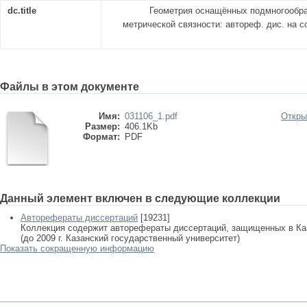
dc.title
Геометрия оснащённых подмногообраз
метрической связности: автореф. дис. на сои
Файлы в этом документе
Имя:
031106_1.pdf
Откры
Размер:
406.1Kb
Формат:
PDF
Данный элемент включен в следующие коллекции
Авторефераты диссертаций
[19231]
Коллекция содержит авторефераты диссертаций, защищенных в К
(до 2009 г. Казанский государственный университет)
Показать сокращенную информацию