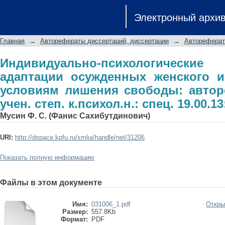
Индивидуально-психологические
Электронный архи
женского и мужского пола к услов
соиск. учен. степ. к.психол.н.: спец. 1
Главная
→
Авторефераты диссертаций, диссертации
→
Автореферат
Индивидуально-психологическ
адаптации осужденных женского и
условиям лишения свободы: авторе
учен. степ. к.психол.н.: спец. 19.00.13
Мусин Ф. С. (Фанис Сахибутдинович)
URI:
http://dspace.kpfu.ru/xmlui/handle/net/31206
Показать полную информацию
Файлы в этом документе
Имя:
031006_1.pdf
Откры
Размер:
557.8Kb
Формат:
PDF