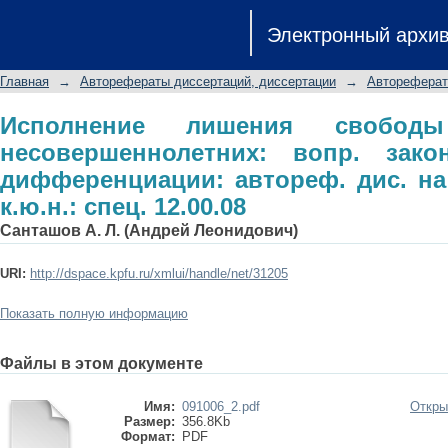
Исполнение лишения свободы в о
Электронный архи
законодат. техники и дифференциац
к.ю.н.: спец. 12.00.08
Главная
→
Авторефераты диссертаций, диссертации
→
Автореферат
Исполнение лишения свобод
несовершеннолетних: вопр. зако
дифференциации: автореф. дис. на 
к.ю.н.: спец. 12.00.08
Санташов А. Л. (Андрей Леонидович)
URI:
http://dspace.kpfu.ru/xmlui/handle/net/31205
Показать полную информацию
Файлы в этом документе
Имя:
091006_2.pdf
Откры
Размер:
356.8Kb
Формат:
PDF