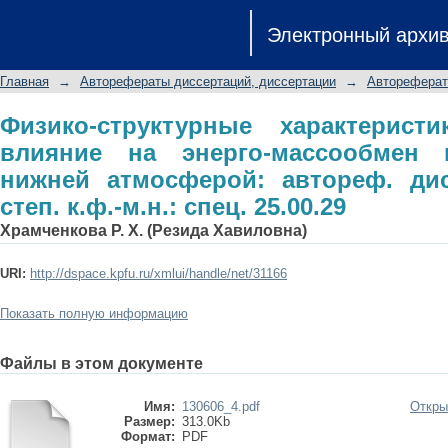
Физико-структурные характерис
Электронный архи
массообмен между почвой и нижней
учен. степ. к.ф.-м.н.: спец. 25.00.29
Главная
→
Авторефераты диссертаций, диссертации
→
Автореферат
Физико-структурные характерис
влияние на энерго-массообмен
нижней атмосферой: автореф. дис
степ. к.ф.-м.н.: спец. 25.00.29
Храмченкова Р. Х. (Резида Хавиловна)
URI:
http://dspace.kpfu.ru/xmlui/handle/net/31166
Показать полную информацию
Файлы в этом документе
Имя:
130606_4.pdf
Откры
Размер:
313.0Kb
Формат:
PDF