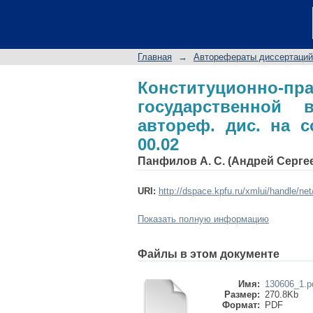
Конституционно-п
Республики Марий Эл
00.02
Главная
→
Авторефераты диссертаций
Конституционно
государственной
автореф. дис. на со
00.02
Панфилов А. С. (Андрей Серге
URI:
http://dspace.kpfu.ru/xmlui/handle/ne
Показать полную информацию
Файлы в этом документе
Имя:
130606_1.p
Размер:
270.8Kb
Формат:
PDF