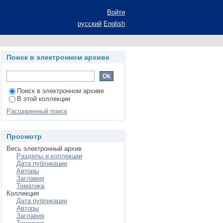
арственной власти
Войти
п. к.ю.н.: спец. 12.
русский
English
Поиск в электронном архиве
Поиск в электронном архиве
В этой коллекции
Расширенный поиск
Просмотр
Весь электронный архив
Разделы и коллекции
Дата публикации
Авторы
Заглавия
Тематика
Коллекция
Дата публикации
Авторы
Заглавия