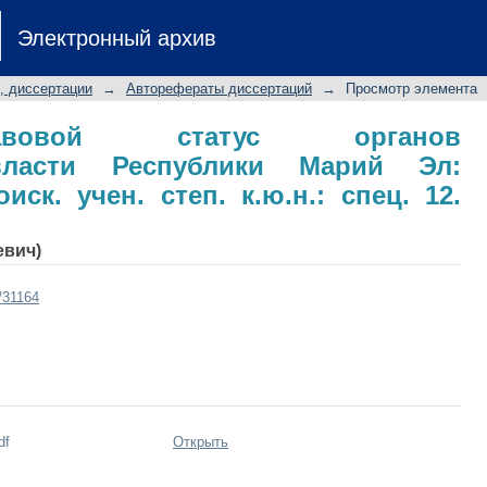
равовой статус органов госуд
Электронный архив
: автореф. дис. на соиск. учен. сте
, диссертации
→
Авторефераты диссертаций
→
Просмотр элемента
-правовой статус органов
 власти Республики Марий Эл:
иск. учен. степ. к.ю.н.: спец. 12.
евич)
t/31164
df
Открыть