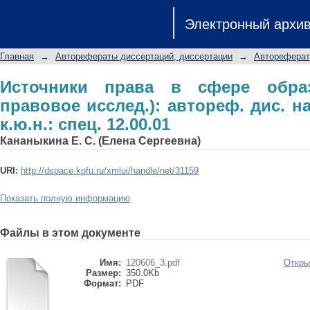
Источники права в сфере образовани
Электронный архи
дис. на соиск. учен. степ. к.ю.н.: спец
Главная
→
Авторефераты диссертаций, диссертации
→
Автореферат
Источники права в сфере образо
правовое исслед.): автореф. дис. на
к.ю.н.: спец. 12.00.01
Кананыкина Е. С. (Елена Сергеевна)
URI:
http://dspace.kpfu.ru/xmlui/handle/net/31159
Показать полную информацию
Файлы в этом документе
Имя:
120606_3.pdf
Откры
Размер:
350.0Kb
Формат:
PDF