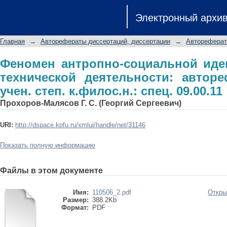
Феномен антропно-социальной
Электронный архи
деятельности: автореф. дис. на соиск.
Главная
→
Авторефераты диссертаций, диссертации
→
Автореферат
Феномен антропно-социальной иде
технической деятельности: авторе
учен. степ. к.филос.н.: спец. 09.00.11
Прохоров-Малясов Г. С. (Георгий Сергеевич)
URI:
http://dspace.kpfu.ru/xmlui/handle/net/31146
Показать полную информацию
Файлы в этом документе
Имя:
110506_2.pdf
Откры
Размер:
388.2Kb
Формат:
PDF