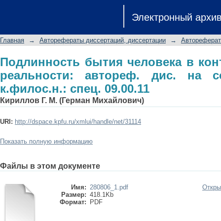
Подлинность бытия человека в конт
Электронный архи
дис. на соиск. учен. степ. к.филос.н.:
Главная
→
Авторефераты диссертаций, диссертации
→
Автореферат
Подлинность бытия человека в кон
реальности: автореф. дис. на со
к.филос.н.: спец. 09.00.11
Кириллов Г. М. (Герман Михайлович)
URI:
http://dspace.kpfu.ru/xmlui/handle/net/31114
Показать полную информацию
Файлы в этом документе
Имя:
280806_1.pdf
Откры
Размер:
418.1Kb
Формат:
PDF